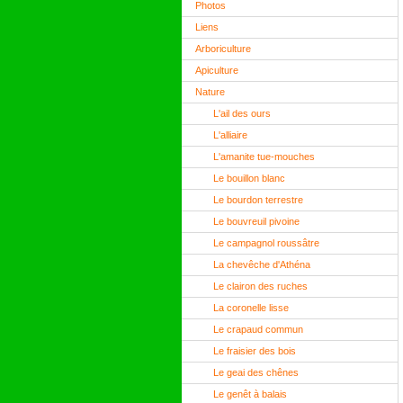
Photos
Liens
Arboriculture
Apiculture
Nature
L'ail des ours
L'alliaire
L'amanite tue-mouches
Le bouillon blanc
Le bourdon terrestre
Le bouvreuil pivoine
Le campagnol roussâtre
La chevêche d'Athéna
Le clairon des ruches
La coronelle lisse
Le crapaud commun
Le fraisier des bois
Le geai des chênes
Le genêt à balais