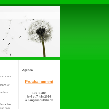
Agenda
s membres
Prochainement
lancs et
 taches
130+1 ans
le 6 et 7 juin 2026
à Langensoultzbach
 d'arracher
 leur nom