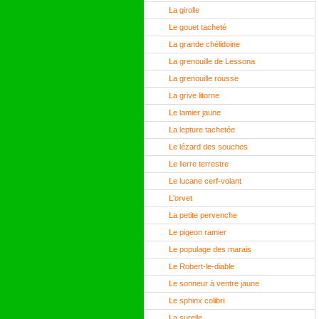
La girolle
Le gouet tacheté
La grande chélidoine
La grenouille de Lessona
La grenouille rousse
La grive litorne
Le lamier jaune
La lepture tachetée
Le lézard des souches
Le lierre terrestre
Le lucane cerf-volant
L'orvet
La petite pervenche
Le pigeon ramier
Le populage des marais
Le Robert-le-diable
Le sonneur à ventre jaune
Le sphinx colibri
La surelle