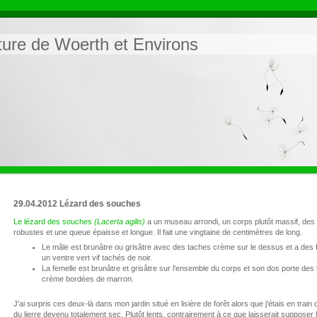
ature de Woerth et Environs
29.04.2012 Lézard des souches
Le lézard des souches
(Lacerta agilis)
a un museau arrondi, un corps plutôt massif, de
robustes et une queue épaisse et longue. Il fait une vingtaine de centimètres de long.
Le mâle est brunâtre ou grisâtre avec des taches crème sur le dessus et a des f
un ventre vert vif tachés de noir.
La femelle est brunâtre et grisâtre sur l'ensemble du corps et son dos porte des
crème bordées de marron.
J'ai surpris ces deux-là dans mon jardin situé en lisière de forêt alors que j'étais en train
du lierre devenu totalement sec. Plutôt lents, contrairement à ce que laisserait supposer