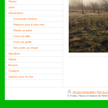
Photos
Liens
Arboriculture
Commande d'arbres
Plaidoyer pour le bois mort
Planter un arbre
Cours de taille
Cours de greffe
Des punks au verger
Apiculture
Nature
Broyeur
Contacts
Laissez-nous un mot
Version imprimable
|
Plan du si
© Fruits, Fleurs et Nature de Woer