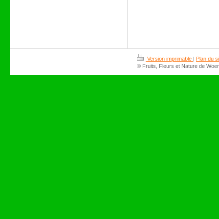
Version imprimable
|
Plan du si
© Fruits, Fleurs et Nature de Woer