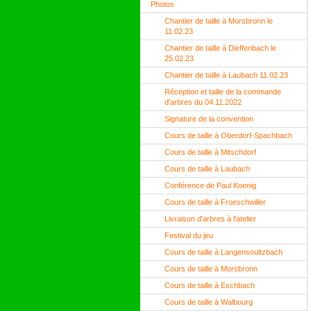
Photos
Chantier de taille à Morsbronn le
11.02.23
Chantier de taille à Dieffenbach le
25.02.23
Chantier de taille à Laubach 11.02.23
Réception et taille de la commande
d'arbres du 04.11.2022
Signature de la convention
Cours de taille à Oberdorf-Spachbach
Cours de taille à Mitschdorf
Cours de taille à Laubach
Conférence de Paul Koenig
Cours de taille à Froeschwiller
Livraison d'arbres à l'atelier
Festival du jeu
Cours de taille à Langensoultzbach
Cours de taille à Morsbronn
Cours de taille à Eschbach
Cours de taille à Walbourg