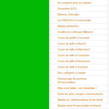
Du compost pour les poiriers
Exposition 2013
Etienne, Chevalier
La FREDON à Froeschwiller
Balade printanière
Conférence d'Amand Billmann
Cours de greffe à Gunstett
Cours de taille à Woerth
Cours de taille à Mitschdorf
Cours de taille à Forstheim
Cours de taille à Morsbronn
Cours de taille à Gunstett
Des collégiens à l'atelier
Ramassage de pommes
(Froeschwiller)
Elles sont belles, nos mirabelles !
Entre les deux vergers conservatoires
Balade au Liebfrauenberg (Goersdorf)
Balade entre Froeschwiller et Woerth