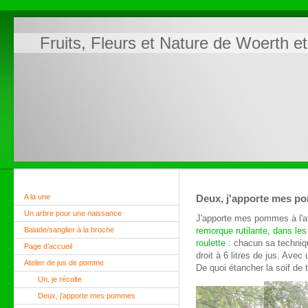
Fruits, Fleurs et Nature de Woerth e
A la une
Deux, j'apporte mes p
Un arbre pour une naissance
J'apporte mes pommes à l'a
Balade/sanglier à la broche
remorque rutilante, dans l
roulette
: chacun sa techniqu
Page d’accueil
droit à 6 litres de jus. Avec
Atelier de jus de pomme
De quoi étancher la soif de t
Un, je récolte
Deux, j'apporte mes pommes