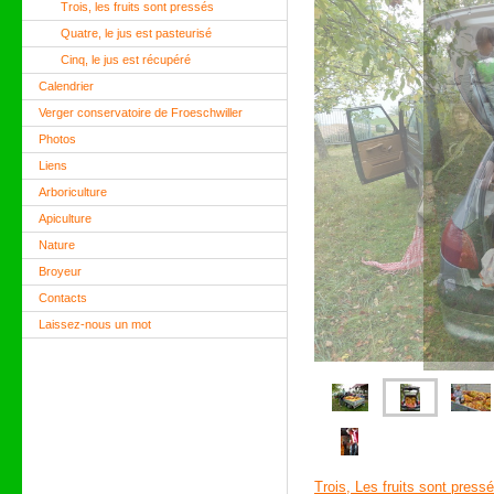
Trois, les fruits sont pressés
Quatre, le jus est pasteurisé
Cinq, le jus est récupéré
Calendrier
Verger conservatoire de Froeschwiller
Photos
Liens
Arboriculture
Apiculture
Nature
Broyeur
Contacts
Laissez-nous un mot
Trois, Les fruits sont pressés