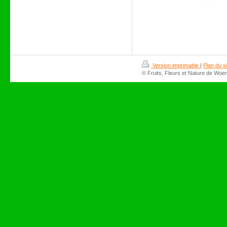
Version imprimable
|
Plan du si
© Fruits, Fleurs et Nature de Woer